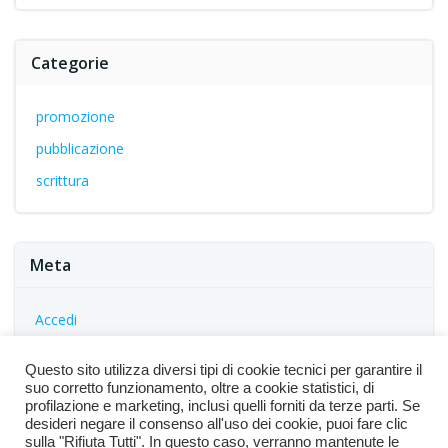
Categorie
promozione
pubblicazione
scrittura
Meta
Accedi
Feed dei contenuti
Questo sito utilizza diversi tipi di cookie tecnici per garantire il
Feed dei commenti
suo corretto funzionamento, oltre a cookie statistici, di
profilazione e marketing, inclusi quelli forniti da terze parti. Se
WordPress.org
desideri negare il consenso all'uso dei cookie, puoi fare clic
sulla "Rifiuta Tutti". In questo caso, verranno mantenute le