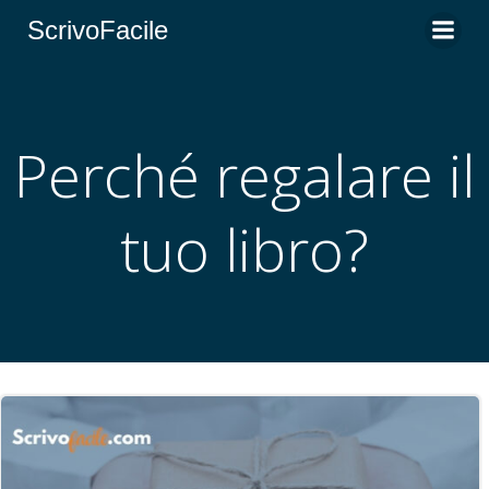
Vai
ScrivoFacile
al
contenuto
Perché regalare il
tuo libro?