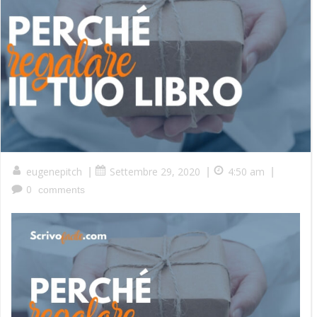
eugenepitch
Settembre 29, 2020
4:50 am
|
|
|
0
comments