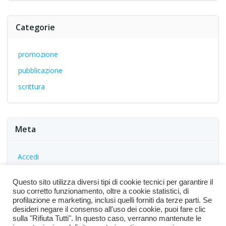
Categorie
promozione
pubblicazione
scrittura
Meta
Accedi
Feed dei contenuti
Questo sito utilizza diversi tipi di cookie tecnici per garantire il
Feed dei commenti
suo corretto funzionamento, oltre a cookie statistici, di
profilazione e marketing, inclusi quelli forniti da terze parti. Se
WordPress.org
desideri negare il consenso all'uso dei cookie, puoi fare clic
sulla "Rifiuta Tutti". In questo caso, verranno mantenute le