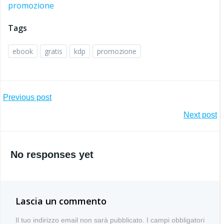
promozione
Tags
ebook
gratis
kdp
promozione
Post
Previous post
Post
Next post
navigation
navigation
No responses yet
Lascia un commento
Il tuo indirizzo email non sarà pubblicato.
I campi obbligatori