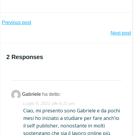
Post
Previous post
Post
Next post
navigation
navigation
2 Responses
Gabriele
ha detto:
Luglio 5, 2021 alle 6:21 pm
Ciao, mi presento sono Gabriele e da pochi
mesi ho iniziato a studiare per fare anch’io
il self publisher, nonostante in molti
sostengano che sia il lavoro online più