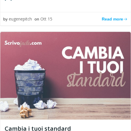
eugenepitch
Ott 15
Read more
by
on
Cambia i tuoi standard