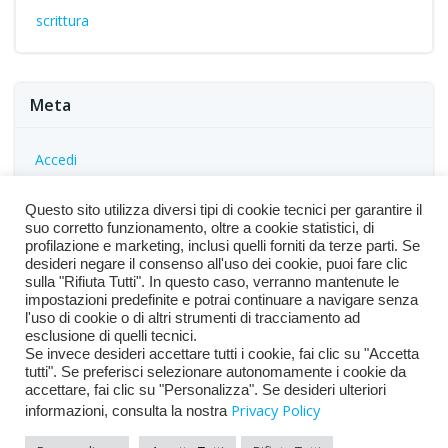
scrittura
Meta
Accedi
Feed dei contenuti
Questo sito utilizza diversi tipi di cookie tecnici per garantire il
Feed dei commenti
suo corretto funzionamento, oltre a cookie statistici, di
profilazione e marketing, inclusi quelli forniti da terze parti. Se
WordPress.org
desideri negare il consenso all'uso dei cookie, puoi fare clic
sulla "Rifiuta Tutti". In questo caso, verranno mantenute le
impostazioni predefinite e potrai continuare a navigare senza
l'uso di cookie o di altri strumenti di tracciamento ad
esclusione di quelli tecnici.
Se invece desideri accettare tutti i cookie, fai clic su "Accetta
tutti". Se preferisci selezionare autonomamente i cookie da
accettare, fai clic su "Personalizza". Se desideri ulteriori
Privacy Policy
© 2026 ScrivoFacile. Created for free using WordPress
informazioni, consulta la nostra
Colibri
and