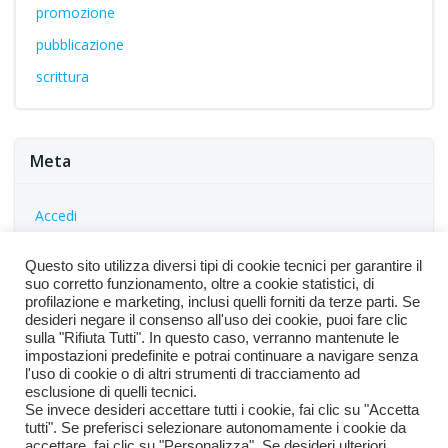
promozione
pubblicazione
scrittura
Meta
Accedi
Feed dei contenuti
Questo sito utilizza diversi tipi di cookie tecnici per garantire il
Feed dei commenti
suo corretto funzionamento, oltre a cookie statistici, di
profilazione e marketing, inclusi quelli forniti da terze parti. Se
WordPress.org
desideri negare il consenso all'uso dei cookie, puoi fare clic
sulla "Rifiuta Tutti". In questo caso, verranno mantenute le
impostazioni predefinite e potrai continuare a navigare senza
l'uso di cookie o di altri strumenti di tracciamento ad
esclusione di quelli tecnici.
Se invece desideri accettare tutti i cookie, fai clic su "Accetta
tutti". Se preferisci selezionare autonomamente i cookie da
accettare, fai clic su "Personalizza". Se desideri ulteriori