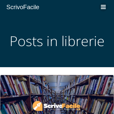
Vai
ScrivoFacile
al
contenuto
Posts in librerie