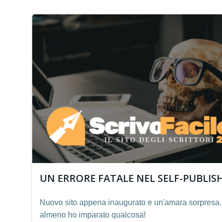
UN ERRORE FATALE NEL SELF-PUBLIS
Nuovo sito appena inaugurato e un'amara sorpresa.
almeno ho imparato qualcosa!