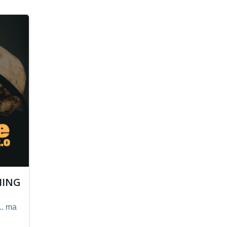
HING
.. ma