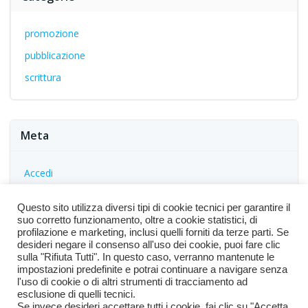
promozione
pubblicazione
scrittura
Meta
Accedi
Feed dei contenuti
Questo sito utilizza diversi tipi di cookie tecnici per garantire il
Feed dei commenti
suo corretto funzionamento, oltre a cookie statistici, di
profilazione e marketing, inclusi quelli forniti da terze parti. Se
WordPress.org
desideri negare il consenso all'uso dei cookie, puoi fare clic
sulla "Rifiuta Tutti". In questo caso, verranno mantenute le
impostazioni predefinite e potrai continuare a navigare senza
l'uso di cookie o di altri strumenti di tracciamento ad
esclusione di quelli tecnici.
Se invece desideri accettare tutti i cookie, fai clic su "Accetta