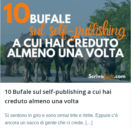
10 Bufale sul self-publishing a cui hai
creduto almeno una volta
Si sentono in giro e sono ormai trite e ritrite. Eppure c’è
ancora un sacco di gente che ci crede. […]